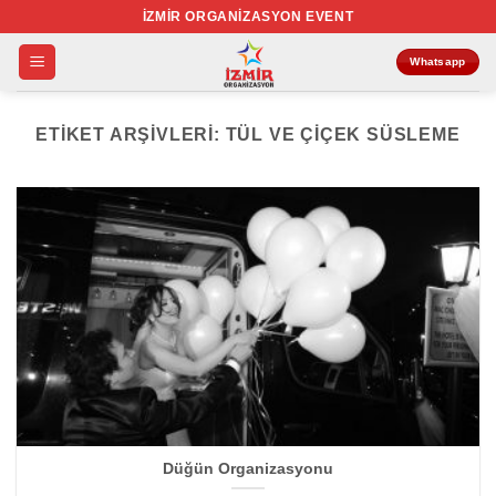
İçeriğe
İZMIR ORGANIZASYON EVENT
atla
Whatsapp
ETIKET ARŞIVLERI:
TÜL VE ÇIÇEK SÜSLEME
Düğün Organizasyonu