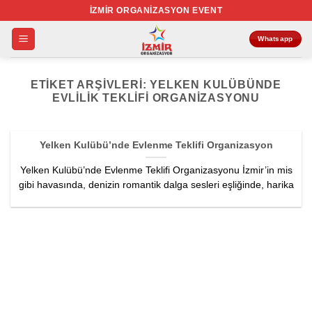
İçeriğe
İZMIR ORGANIZASYON EVENT
atla
Whatsapp
ETIKET ARŞIVLERI:
YELKEN KULÜBÜNDE
EVLILIK TEKLIFI ORGANIZASYONU
Yelken Kulübü’nde Evlenme Teklifi Organizasyon
Yelken Kulübü’nde Evlenme Teklifi Organizasyonu İzmir’in mis
gibi havasında, denizin romantik dalga sesleri eşliğinde, harika