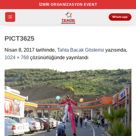
İçeriğe
İZMIR ORGANIZASYON EVENT
atla
Whatsapp
PICT3625
Nisan 8, 2017
tarihinde,
Tahta Bacak Gösterisi
yazısında,
1024 × 768
çözünürlüğünde yayınlandı