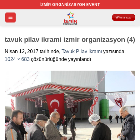
İçeriğe
İZMIR ORGANIZASYON EVENT
atla
Whatsapp
tavuk pilav ikrami izmir organizasyon (4)
Nisan 12, 2017
tarihinde,
Tavuk Pilav İkramı
yazısında,
1024 × 683
çözünürlüğünde yayınlandı