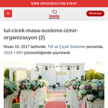
İçeriğe
İZMIR ORGANIZASYON EVENT
atla
Whatsapp
tul-cicek-masa-susleme-izmir-
organizasyon (2)
Nisan 10, 2017
tarihinde,
Tül ve Çiçek Süsleme
yazısında,
1024 × 683
çözünürlüğünde yayınlandı