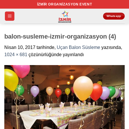
İçeriğe
İZMIR ORGANIZASYON EVENT
atla
Whatsapp
balon-susleme-izmir-organizasyon (4)
Nisan 10, 2017
tarihinde,
Uçan Balon Süsleme
yazısında,
1024 × 681
çözünürlüğünde yayınlandı