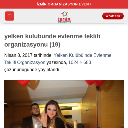
İçeriğe
İZMIR ORGANIZASYON EVENT
atla
Whatsapp
yelken kulubunde evlenme teklifi
organizasyonu (19)
Nisan 8, 2017
tarihinde,
Yelken Kulübü’nde Evlenme
Teklifi Organizasyon
yazısında,
1024 × 683
çözünürlüğünde yayınlandı