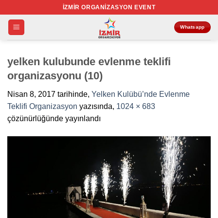
İçeriğe
İZMIR ORGANIZASYON EVENT
atla
Whatsapp
yelken kulubunde evlenme teklifi
organizasyonu (10)
Nisan 8, 2017
tarihinde,
Yelken Kulübü’nde Evlenme
Teklifi Organizasyon
yazısında,
1024 × 683
çözünürlüğünde yayınlandı