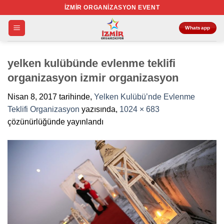
İçeriğe
İZMIR ORGANIZASYON EVENT
atla
Whatsapp
yelken kulübünde evlenme teklifi
organizasyon izmir organizasyon
Nisan 8, 2017
tarihinde,
Yelken Kulübü’nde Evlenme
Teklifi Organizasyon
yazısında,
1024 × 683
çözünürlüğünde yayınlandı