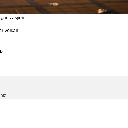
Organizasyon
er Volkanı
iz.
nız
.