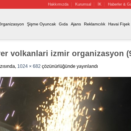
Hakkımızda
Kurumsal
İK
Haberler & Ga
Organizasyon
Şişme Oyuncak
Gıda
Ajans
Reklamcılık
Havai Fişek
yer volkanlari izmir organizasyon (
zısında,
1024 × 682
çözünürlüğünde yayınlandı