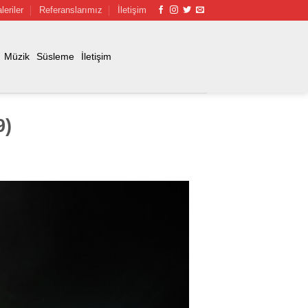
leriler
Referanslarımız
İletişim
Müzik
Süsleme
İletişim
9)