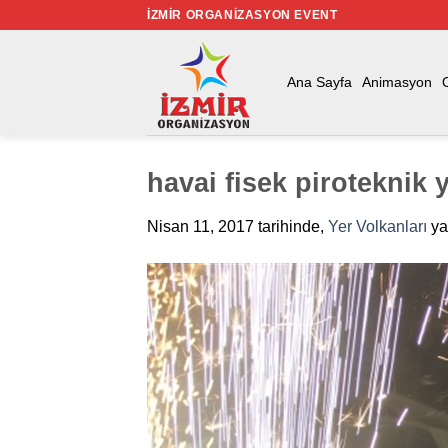
İçeriğe
İZMIR ORGANIZASYON EVENT
atla
Ana Sayfa
Animasyon
havai fisek piroteknik 
Nisan 11, 2017
tarihinde,
Yer Volkanları
ya