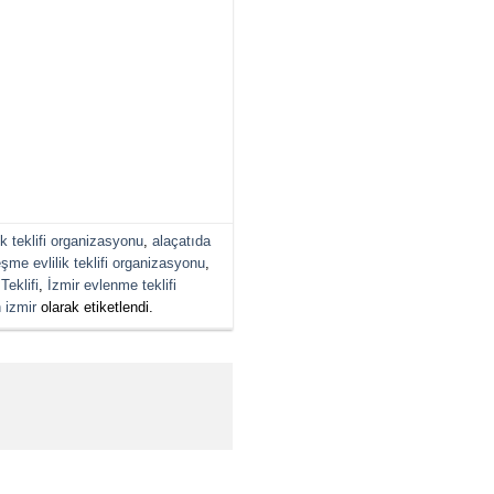
lik teklifi organizasyonu
,
alaçatıda
şme evlilik teklifi organizasyonu
,
eklifi
,
İzmir evlenme teklifi
 izmir
olarak etiketlendi.