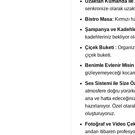
Uzaktan Kumanda ile A
senkronize olarak uzakt
Bistro Masa:
Kırmızı ha
Şampanya ve Kadehle
kadehleriniz bekliyor o
Çiçek Buketi :
Organiza
çiçek buketi.
Benimle Evlenir Misin
gizleyemeyeceği kocaman
Ses Sistemi ile Size Ö
atmosfere doğru yürürke
ana ve hatta edeceğiniz 
hazırlanıyor. Özel olarak
oluşturuyoruz.
Fotoğraf ve Video Çek
andan itibaren profesy