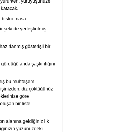
da yürürken, yürüyüşünüze
 katacak.
r bistro masa.
 şekilde yerleştirilmiş
zırlanmış gösterişli bir
n gördüğü anda şaşkınlığını
anmış bu muhteşem
lişinizden, diz çöktüğünüz
eklerinize göre
oluşan bir liste
 alanına geldiğiniz ilk
iğinizin yüzünüzdeki