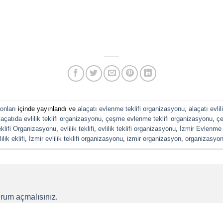
onları
içinde yayınlandı ve
alaçatı evlenme teklifi organizasyonu
,
alaçatı evli
laçatıda evlilik teklifi organizasyonu
,
çeşme evlenme teklifi organizasyonu
,
çe
klifi Organizasyonu
,
evlilik teklifi
,
evlilik teklifi organizasyonu
,
İzmir Evlenme T
ilik eklifi
,
İzmir evlilik teklifi organizasyonu
,
izmir organizasyon
,
organizasyon
urum açmalısınız
.