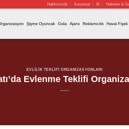
Hakkımızda
Kurumsal
İK
Haberler & Ga
Organizasyon
Şişme Oyuncak
Gıda
Ajans
Reklamcılık
Havai Fişek
EVLILIK TEKLIFI ORGANIZASYONLARI
atı’da Evlenme Teklifi Organiz