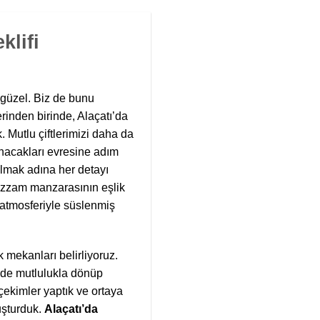
klifi
güzel. Biz de bunu
rinden birinde, Alaçatı’da
k. Mutlu çiftlerimizi daha da
anacakları evresine adım
ılmak adına her detayı
azzam manzarasının eşlik
ik atmosferiyle süslenmiş
k mekanları belirliyoruz.
inde mutlulukla dönüp
 çekimler yaptık ve ortaya
luşturduk.
Alaçatı’da