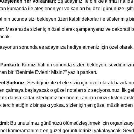
teşlenen Yer Volkanları:
Eş adayınız ile birlikte kırmızı halı
an kumanda ile ateşlenen yer volkanları bu özel gününüze ışıltı
lının ucunda sizi bekleyen üzeri kalpli dekorlar ile süslenmiş bi
r:
Masanızda sizler için özel olarak şampanyanız ve dekoratif bir
lacak.
syonun sonunda eş adayınıza hediye etmeniz için özel olarak ha
 Pankartı:
Kırmızı halının sonunda sizleri bekleyen, sevdiğinizi
 bir “Benimle Evlenir Misin?” yazılı pankart.
zel Şarkınız:
Sevdiğiniz ile el ele sizin için özel olarak hazırl
n çalmaya başlayacak o güzel notaları siz seçiyorsunuz. İlk ge
ilk dansa kadar istediğiniz her önemli an için müzik listeniz ist
 tercih ettiğiniz bir şarkı yoksa, sizler için en güzel müziklerden 
imi:
Bu unutulmaz gününüzü ölümsüzleştirmek için organizasyon
onel kameramanımız en güzel görüntülerinizi yakalayacak. Sevd