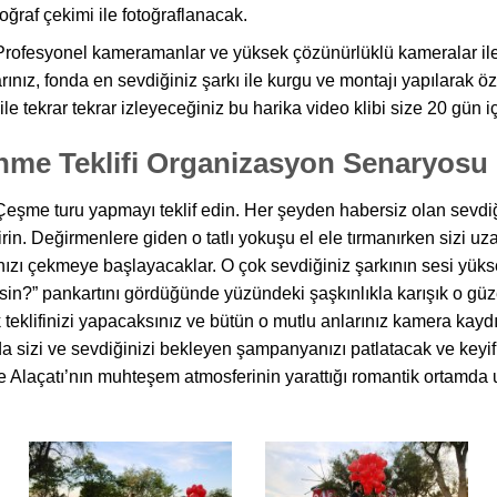
toğraf çekimi ile fotoğraflanacak.
Profesyonel kameramanlar ve yüksek çözünürlüklü kameralar ile
arınız, fonda en sevdiğiniz şarkı ile kurgu ve montajı yapılarak öz
 bile tekrar tekrar izleyeceğiniz bu harika video klibi size 20 gün 
enme Teklifi Organizasyon Senaryosu
Çeşme turu yapmayı teklif edin. Her şeyden habersiz olan sevdiği
rin. Değirmenlere giden o tatlı yokuşu el ele tırmanırken sizi uz
ınızı çekmeye başlayacaklar. O çok sevdiğiniz şarkının sesi yüks
sin?” pankartını gördüğünde yüzündeki şaşkınlıkla karışık o güzel
teklifinizi yapacaksınız ve bütün o mutlu anlarınız kamera kaydı
da sizi ve sevdiğinizi bekleyen şampanyanızı patlatacak ve keyi
e Alaçatı’nın muhteşem atmosferinin yarattığı romantik ortamda