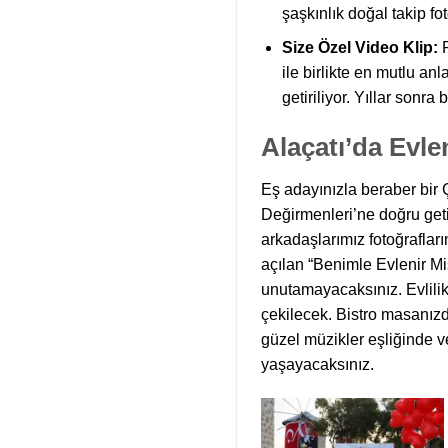
şaşkınlık doğal takip fo
Size Özel Video Klip:
ile birlikte en mutlu anl
getiriliyor. Yıllar sonra
Alaçatı’da Evl
Eş adayınızla beraber bir 
Değirmenleri’ne doğru geti
arkadaşlarımız fotoğraflar
açılan “Benimle Evlenir Mi
unutamayacaksınız. Evlilik 
çekilecek. Bistro masanız
güzel müzikler eşliğinde v
yaşayacaksınız.