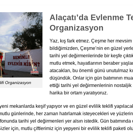
Alaçatı’da Evlenme Te
Organizasyon
Yaz, kış fark etmez. Çeşme her mevsim 
bildiğimizden, Çeşme’nin en güzel yerle
tarihi yel değirmenlerinde bir keşfe çıktı
mutlu etmek, hayatlarının beraber yaşl
atacakları, bu önemli günü unutulmaz k
düşündük. Onlar için gün batımının mu
lifi Organizasyon
ettiği tarihi yel değirmenlerinin nostalj
harika bir ortam yaratıyoruz.
 yeni mekanlarda keşif yapıyor ve en güzel evlilik teklifi yapılaca
 mutlu günlerinde, her zaman hatırlamak isteyecekleri ve yüzler
 fonunda tarihi yel değirmenleri yer alsın istedik. Gün batımında
r için, mutlu çiftlerimiz için yepyeni bir evlilik teklifi paketi o