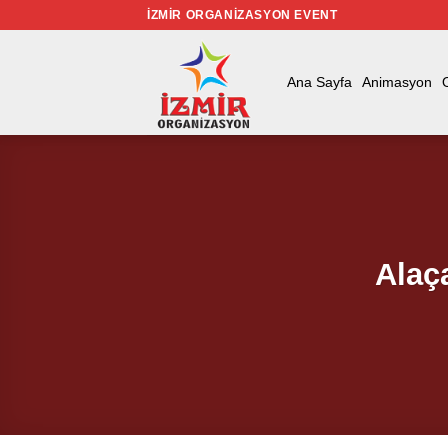
İçeriğe
İZMIR ORGANIZASYON EVENT
atla
Ana Sayfa
Animasyon
Alaç