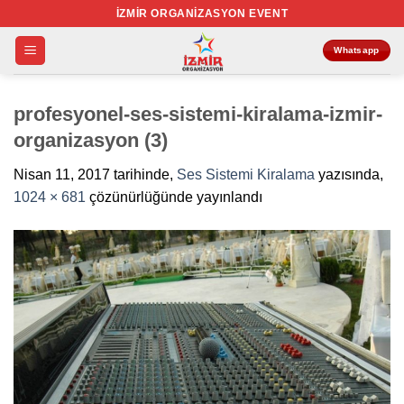
İçeriğe
İZMIR ORGANIZASYON EVENT
atla
Whatsapp
profesyonel-ses-sistemi-kiralama-izmir-
organizasyon (3)
Nisan 11, 2017
tarihinde,
Ses Sistemi Kiralama
yazısında,
1024 × 681
çözünürlüğünde yayınlandı