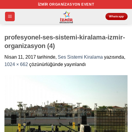
İçeriğe
İZMIR ORGANIZASYON EVENT
atla
Whatsapp
profesyonel-ses-sistemi-kiralama-izmir-
organizasyon (4)
Nisan 11, 2017
tarihinde,
Ses Sistemi Kiralama
yazısında,
1024 × 662
çözünürlüğünde yayınlandı