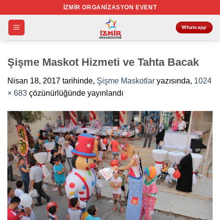
İçeriğe
İZMIR ORGANIZASYON EVENT
atla
Whatsapp
Şişme Maskot Hizmeti ve Tahta Bacak
Nisan 18, 2017
tarihinde,
Şişme Maskotlar
yazısında,
1024
× 683
çözünürlüğünde yayınlandı