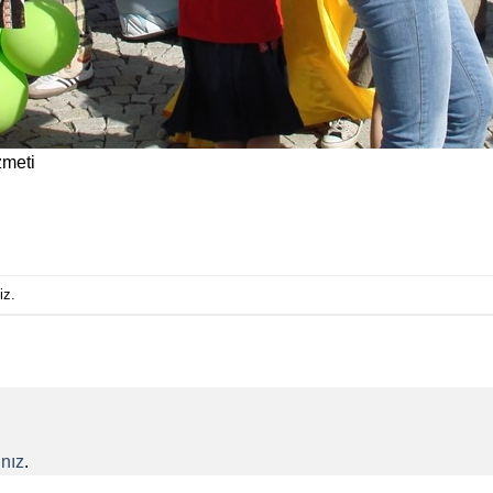
zmeti
iz.
nız
.