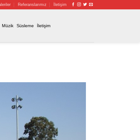
leriler
Referanslarımız
İletişim
Müzik
Süsleme
İletişim