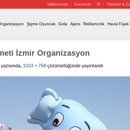
Hakkımızda
Kurumsal
İK
Haberler & Ga
Organizasyon
Şişme Oyuncak
Gıda
Ajans
Reklamcılık
Havai Fişek
meti İzmir Organizasyon
yazısında,
1024 × 768
çözünürlüğünde yayınlandı