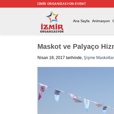
İçeriğe
İZMIR ORGANIZASYON EVENT
atla
Ana Sayfa
Animasyon
Maskot ve Palyaço Hiz
Nisan 18, 2017
tarihinde,
Şişme Maskotlar